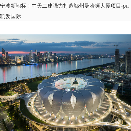
宁波新地标！中天二建强力打造鄞州曼哈顿大厦项目-pa
凯发国际