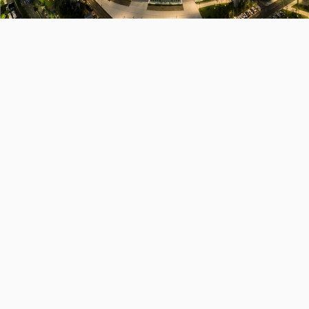
集团要闻
发布时间：2024/03
中天控股pa凯发国际官网讯 3月18日，青海省建筑业协会六届二次理事会暨2024年工作会议在西宁市召开。会议对荣获2022-2023年度青海省建设工程“江河源”杯奖的企业进行了表彰，此为青海省建筑业的最高荣誉。由中天西北集团青海分公司承建的中天璟园住宅小区4#楼及地下车库项目、西宁万科城b区（s10地块）15-16号楼及地下车库项目双双斩获该荣誉。
中天璟园4#楼及地下车库工程位于海东市乐都区引胜路165号。地下1层地上17层，建筑高度51.22米，总建面约23824.4平方米。
西宁万科城b区15、16号楼及地下车库工程位于西宁市城中区安宁路与春晖路交叉口，地下2层，地上34层，建筑高度98.81米，总建面约53195平方米。
未来，中天西北集团青海分公司将珍惜荣誉，再接再厉，贯彻落实“每建必优”理念，以促进青海省建设工程高质量发展为目标导向，将目标管理融入工程质量管理全过程，为促进青海省建筑业高质量发展不断做出贡献。
上一篇
返回
下一篇